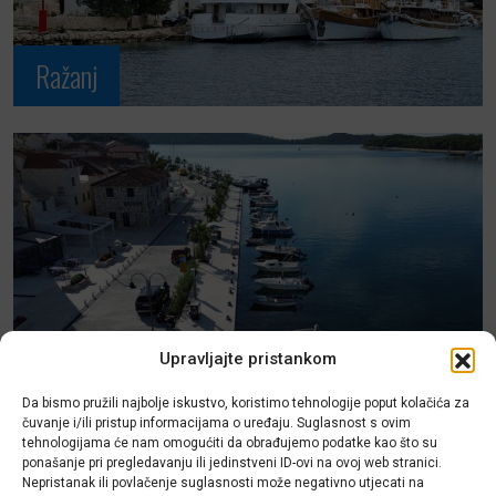
Ražanj
Upravljajte pristankom
Da bismo pružili najbolje iskustvo, koristimo tehnologije poput kolačića za
Rogoznica
čuvanje i/ili pristup informacijama o uređaju. Suglasnost s ovim
tehnologijama će nam omogućiti da obrađujemo podatke kao što su
ponašanje pri pregledavanju ili jedinstveni ID-ovi na ovoj web stranici.
Nepristanak ili povlačenje suglasnosti može negativno utjecati na