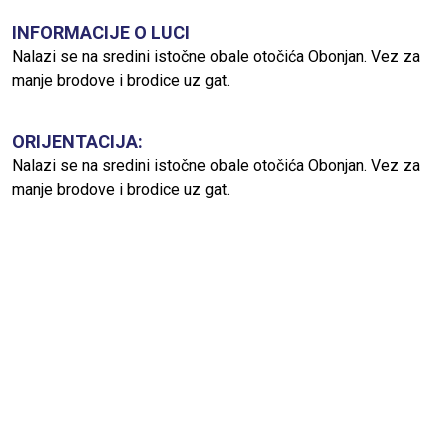
INFORMACIJE O LUCI
Nalazi se na sredini istočne obale otočića Obonjan. Vez za
manje brodove i brodice uz gat.
ORIJENTACIJA:
Nalazi se na sredini istočne obale otočića Obonjan. Vez za
manje brodove i brodice uz gat.
VREMENSKE PRILIKE:
Potpuno je izložena vjetrovima i valovima iz NE do SE. Po
jačem jugu i buri zbog velikih valova nije moguće pristajanje i
boravak. Pri prvim predznacima juga i bure treba odmah
napustiti vez.
MORSKE STRUJE:
Prevladavaju struje morskih mijena brzine do 0.6 čv. Olujni