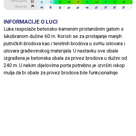
INFORMACIJE O LUCI
Luka raspolaže betonsko-kamenim pristanišnim gatom s
lukobranom dužine 60 m. Koristi se za pristajanje manjih
putničkih brodova kao i teretnih brodova u svrhu istovara i
utovara građevinskog materijala. U nastavku ove obale
izgrađena je betonska obala za privez brodova u dužini od
240 m. U nekim dijelovima porta potrebno je izvršiti iskop
mulja da bi obale za privez brodova bile funkcionalnije.
ORIJENTACIJA:
Kapela kod korijena lukobrana; kabelska kućica na sjevernom
rtu i svjetlo na glavi lukobrana – zelena kula sa stupom i
galerijom.
VREMENSKE PRILIKE: