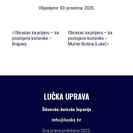
Objavljeno: 03. prosinca. 2025.
Post navigation
Obrazac za prijavu – za
Obrazac za prijavu – za
postojeće korisnike –
postojeće korisnike –
Krapanj
Murter Butina (Luke)
LUČKA UPRAVA
Šibensko-kninske županije
info@luskz.hr
Sva prava pridržana 2022.