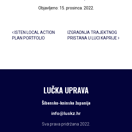
Objavljeno: 15. prosinca. 2022.
Post navigation
ISTEN LOCAL ACTION
IZGRADNJA TRAJEKTNOG
PLAN PORTFOLIO
PRISTANA U LUCI KAPRIJE
LUČKA UPRAVA
Šibensko-kninske županije
info@luskz.hr
Sva prava pridržana 2022.