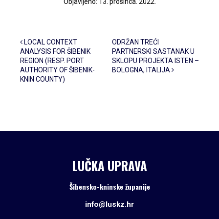
Objavljeno: 13. prosinca. 2022.
Post navigation
LOCAL CONTEXT
ODRŽAN TREĆI
ANALYSIS FOR ŠIBENIK
PARTNERSKI SASTANAK U
REGION (RESP. PORT
SKLOPU PROJEKTA ISTEN –
AUTHORITY OF ŠIBENIK-
BOLOGNA, ITALIJA
KNIN COUNTY)
LUČKA UPRAVA
Šibensko-kninske županije
info@luskz.hr