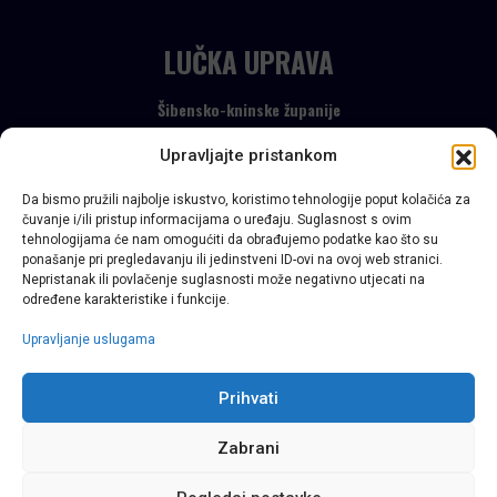
LUČKA UPRAVA
Šibensko-kninske županije
info@luskz.hr
Upravljajte pristankom
Sva prava pridržana 2022.
Da bismo pružili najbolje iskustvo, koristimo tehnologije poput kolačića za
čuvanje i/ili pristup informacijama o uređaju. Suglasnost s ovim
tehnologijama će nam omogućiti da obrađujemo podatke kao što su
ponašanje pri pregledavanju ili jedinstveni ID-ovi na ovoj web stranici.
Nepristanak ili povlačenje suglasnosti može negativno utjecati na
određene karakteristike i funkcije.
Upravljanje uslugama
Prihvati
Zabrani