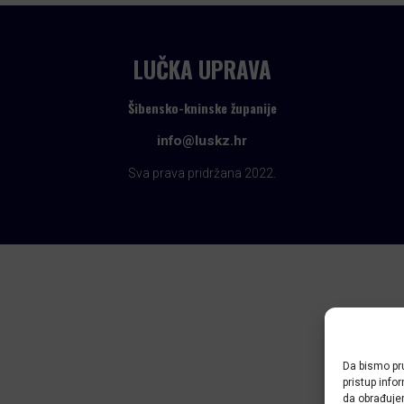
LUČKA UPRAVA
Šibensko-kninske županije
info@luskz.hr
Sva prava pridržana 2022.
Da bismo pru
pristup inf
da obrađujem