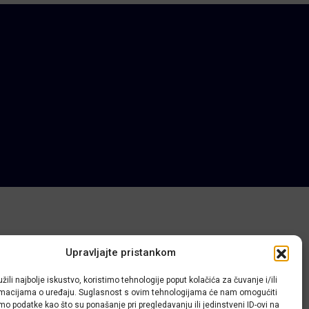
Upravljajte pristankom
žili najbolje iskustvo, koristimo tehnologije poput kolačića za čuvanje i/ili
ormacijama o uređaju. Suglasnost s ovim tehnologijama će nam omogućiti
o podatke kao što su ponašanje pri pregledavanju ili jedinstveni ID-ovi na