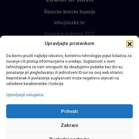
Šibensko-kninske županije
info@luskz.hr
Sva prava pridržana 2022.
Upravljajte pristankom
Da bismo pružili najbolje iskustvo, koristimo tehnologije poput kolačića za
čuvanje i/ili pristup informacijama o uređaju. Suglasnost s ovim
tehnologijama će nam omogućiti da obrađujemo podatke kao što su
ponašanje pri pregledavanju ili jedinstveni ID-ovi na ovoj web stranici.
Nepristanak ili povlačenje suglasnosti može negativno utjecati na
određene karakteristike i funkcije.
Upravljanje uslugama
Prihvati
Zabrani