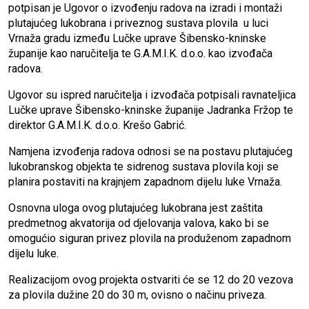
potpisan je Ugovor o izvođenju radova na izradi i montaži
plutajućeg lukobrana i priveznog sustava plovila u luci
Vrnaža gradu između Lučke uprave Šibensko-kninske
županije kao naručitelja te G.A.M.I.K. d.o.o. kao izvođača
radova.
Ugovor su ispred naručitelja i izvođača potpisali ravnateljica
Lučke uprave Šibensko-kninske županije Jadranka Fržop te
direktor G.A.M.I.K. d.o.o. Krešo Gabrić.
Namjena izvođenja radova odnosi se na postavu plutajućeg
lukobranskog objekta te sidrenog sustava plovila koji se
planira postaviti na krajnjem zapadnom dijelu luke Vrnaža.
Osnovna uloga ovog plutajućeg lukobrana jest zaštita
predmetnog akvatorija od djelovanja valova, kako bi se
omogućio siguran privez plovila na produženom zapadnom
dijelu luke.
Realizacijom ovog projekta ostvariti će se 12 do 20 vezova
za plovila dužine 20 do 30 m, ovisno o načinu priveza.