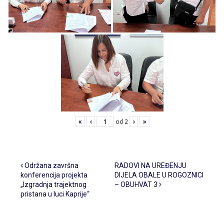
«
‹
od
2
›
»
Post navigation
Održana završna
RADOVI NA UREĐENJU
konferencija projekta
DIJELA OBALE U ROGOZNICI
„Izgradnja trajektnog
– OBUHVAT 3
pristana u luci Kaprije“