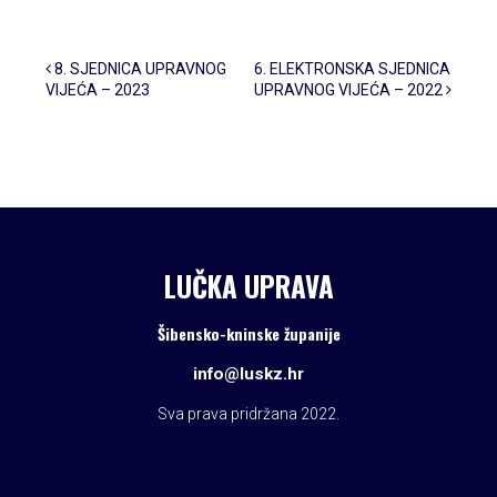
Post navigation
8. SJEDNICA UPRAVNOG
6. ELEKTRONSKA SJEDNICA
VIJEĆA – 2023
UPRAVNOG VIJEĆA – 2022
LUČKA UPRAVA
Šibensko-kninske županije
info@luskz.hr
Sva prava pridržana 2022.