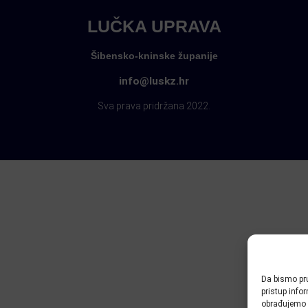
LUČKA UPRAVA
Šibensko-kninske županije
info@luskz.hr
Sva prava pridržana 2022.
Da bismo pru
pristup inf
obrađujemo p