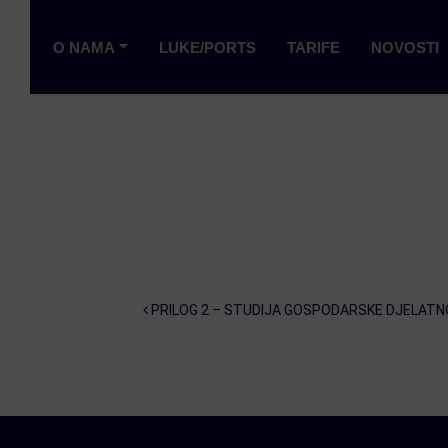
O NAMA
LUKE/PORTS
TARIFE
NOVOSTI
Post navigation
PRILOG 2 – STUDIJA GOSPODARSKE DJELATN