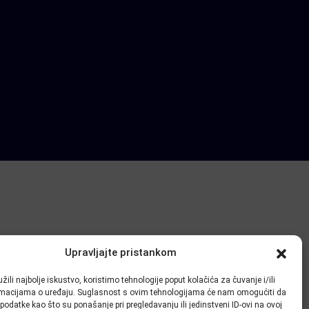
Upravljajte pristankom
žili najbolje iskustvo, koristimo tehnologije poput kolačića za čuvanje i/ili
ormacijama o uređaju. Suglasnost s ovim tehnologijama će nam omogućiti da
odatke kao što su ponašanje pri pregledavanju ili jedinstveni ID-ovi na ovoj