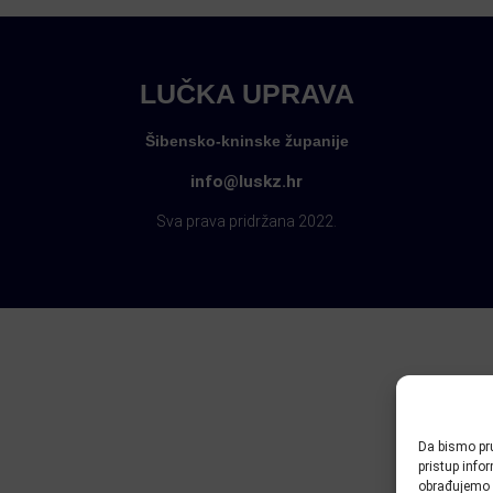
LUČKA UPRAVA
Šibensko-kninske županije
info@luskz.hr
Sva prava pridržana 2022.
Da bismo pru
pristup inf
obrađujemo p