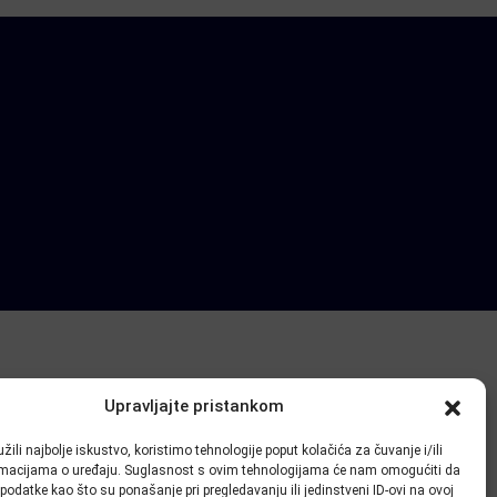
Upravljajte pristankom
žili najbolje iskustvo, koristimo tehnologije poput kolačića za čuvanje i/ili
ormacijama o uređaju. Suglasnost s ovim tehnologijama će nam omogućiti da
odatke kao što su ponašanje pri pregledavanju ili jedinstveni ID-ovi na ovoj