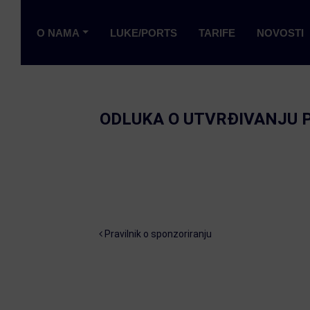
O NAMA
LUKE/PORTS
TARIFE
NOVOSTI
ODLUKA O UTVRĐIVANJU P
Post navigation
Pravilnik o sponzoriranju