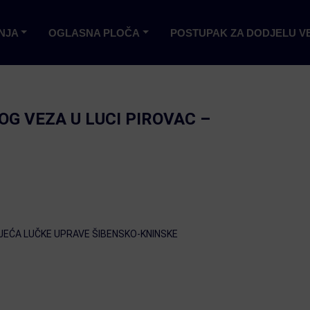
NJA
OGLASNA PLOČA
POSTUPAK ZA DODJELU V
G VEZA U LUCI PIROVAC –
JEĆA LUČKE UPRAVE ŠIBENSKO-KNINSKE