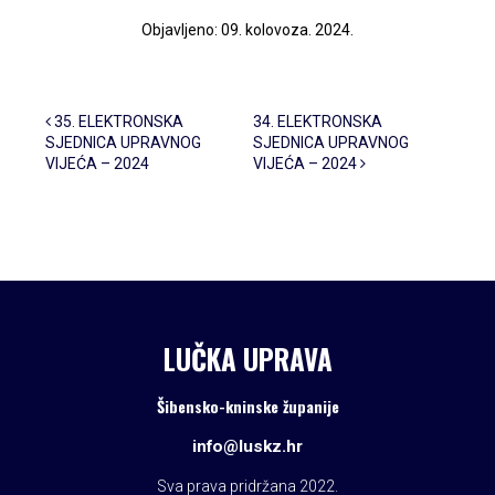
Objavljeno: 09. kolovoza. 2024.
Post navigation
35. ELEKTRONSKA
34. ELEKTRONSKA
SJEDNICA UPRAVNOG
SJEDNICA UPRAVNOG
VIJEĆA – 2024
VIJEĆA – 2024
LUČKA UPRAVA
Šibensko-kninske županije
info@luskz.hr
Sva prava pridržana 2022.