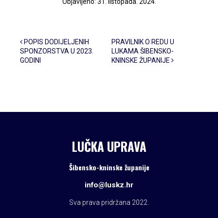
Objavljeno: 31. listopada. 2024.
Post navigation
POPIS DODIJELJENIH
PRAVILNIK O REDU U
SPONZORSTVA U 2023.
LUKAMA ŠIBENSKO-
GODINI
KNINSKE ŽUPANIJE
LUČKA UPRAVA
Šibensko-kninske županije
info@luskz.hr
Sva prava pridržana 2022.