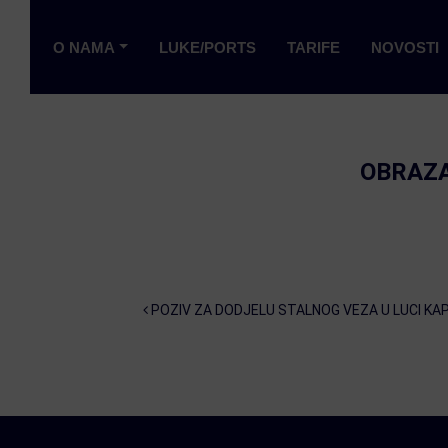
O NAMA
LUKE/PORTS
TARIFE
NOVOSTI
OBRAZA
Post navigation
POZIV ZA DODJELU STALNOG VEZA U LUCI KAP