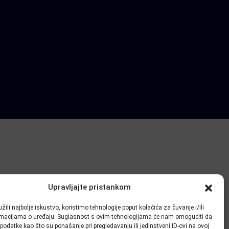
Upravljajte pristankom
žili najbolje iskustvo, koristimo tehnologije poput kolačića za čuvanje i/ili
ormacijama o uređaju. Suglasnost s ovim tehnologijama će nam omogućiti da
odatke kao što su ponašanje pri pregledavanju ili jedinstveni ID-ovi na ovoj