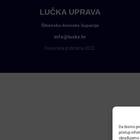
LUČKA UPRAVA
Šibensko-kninske županije
info@luskz.hr
Sva prava pridržana 2022.
Da bismo pru
pristup inf
obrađujemo p