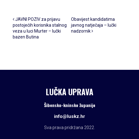
Post navigation
JAVNI POZIV za prijavu
Obavijest kandidatima
postojećih korisnika stalnog
javnog natječaja – lučki
veza u luci Murter – lučki
nadzornik
bazen Butina
LUČKA UPRAVA
Šibensko-kninske županije
info@luskz.hr
Sva prava pridržana 2022.