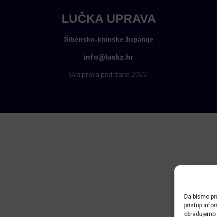
LUČKA UPRAVA
Šibensko-kninske županije
info@luskz.hr
Sva prava pridržana 2022.
Da bismo pru
pristup inf
obrađujemo p