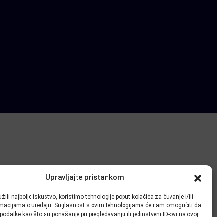
Upravljajte pristankom
žili najbolje iskustvo, koristimo tehnologije poput kolačića za čuvanje i/ili
ormacijama o uređaju. Suglasnost s ovim tehnologijama će nam omogućiti da
odatke kao što su ponašanje pri pregledavanju ili jedinstveni ID-ovi na ovoj