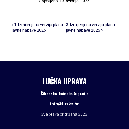
Objavljeno: 13. svibnja. 2025.
Post navigation
1. Izmijenjena verzija plana
3. Izmijenjena verzija plana
javne nabave 2025
javne nabave 2025
LUČKA UPRAVA
Šibensko-kninske županije
info@luskz.hr
Sva prava pridržana 2022.