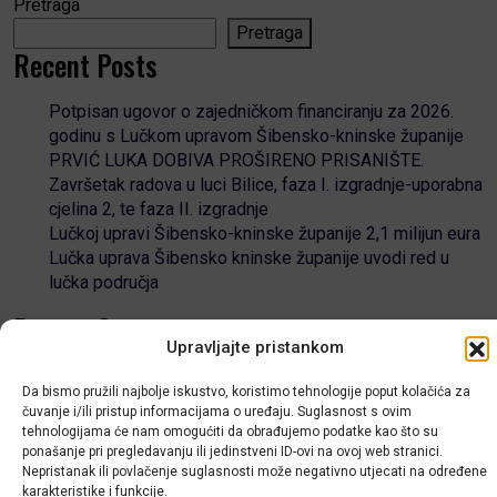
Pretraga
Pretraga
Recent Posts
Potpisan ugovor o zajedničkom financiranju za 2026.
godinu s Lučkom upravom Šibensko-kninske županije
PRVIĆ LUKA DOBIVA PROŠIRENO PRISANIŠTE.
Završetak radova u luci Bilice, faza I. izgradnje-uporabna
cjelina 2, te faza II. izgradnje
Lučkoj upravi Šibensko-kninske županije 2,1 milijun eura
Lučka uprava Šibensko kninske županije uvodi red u
lučka područja
Recent Comments
Upravljajte pristankom
Nema komentara za prikaz.
Da bismo pružili najbolje iskustvo, koristimo tehnologije poput kolačića za
čuvanje i/ili pristup informacijama o uređaju. Suglasnost s ovim
tehnologijama će nam omogućiti da obrađujemo podatke kao što su
ponašanje pri pregledavanju ili jedinstveni ID-ovi na ovoj web stranici.
Nepristanak ili povlačenje suglasnosti može negativno utjecati na određene
LUČKA UPRAVA
karakteristike i funkcije.