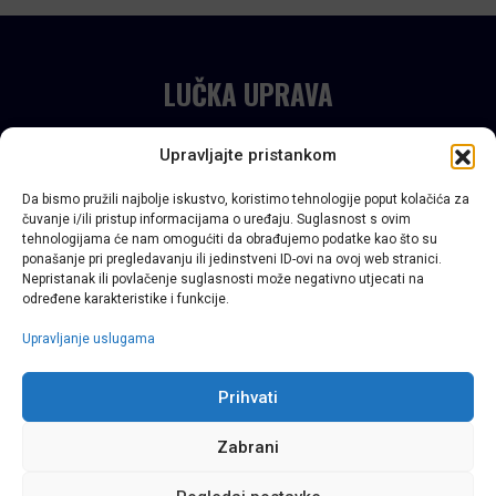
LUČKA UPRAVA
Šibensko-kninske županije
Upravljajte pristankom
info@luskz.hr
Da bismo pružili najbolje iskustvo, koristimo tehnologije poput kolačića za
čuvanje i/ili pristup informacijama o uređaju. Suglasnost s ovim
Sva prava pridržana 2022.
tehnologijama će nam omogućiti da obrađujemo podatke kao što su
ponašanje pri pregledavanju ili jedinstveni ID-ovi na ovoj web stranici.
Nepristanak ili povlačenje suglasnosti može negativno utjecati na
određene karakteristike i funkcije.
Upravljanje uslugama
Prihvati
Zabrani