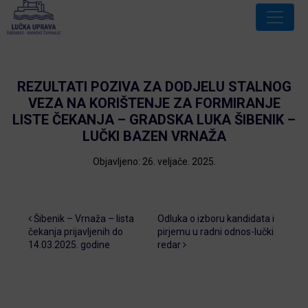
REZULTATI POZIVA ZA DODJELU STALNOG
VEZA NA KORIŠTENJE ZA FORMIRANJE
LISTE ČEKANJA – GRADSKA LUKA ŠIBENIK –
LUČKI BAZEN VRNAŽA
Objavljeno: 26. veljače. 2025.
Post navigation
Šibenik – Vrnaža – lista
Odluka o izboru kandidata i
čekanja prijavljenih do
pirjemu u radni odnos-lučki
14.03.2025. godine
redar